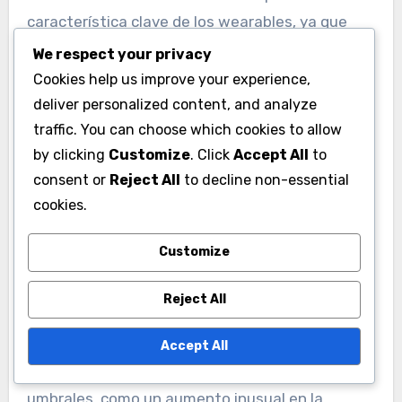
característica clave de los wearables, ya que
permite a los usuarios observar su rendimiento y
We respect your privacy
estado de salud al instante. Muchas
Cookies help us improve your experience,
aplicaciones ofrecen gráficos y tablas que
deliver personalized content, and analyze
muestran métricas como el ritmo cardíaco, las
traffic. You can choose which cookies to allow
by clicking
Customize
. Click
Accept All
to
calorías quemadas y la calidad del sueño, lo que
consent or
Reject All
to decline non-essential
ayuda a los usuarios a tomar decisiones
cookies.
informadas sobre su salud.
Customize
Es recomendable utilizar aplicaciones que
ofrezcan personalización en la visualización de
Reject All
datos, permitiendo a los usuarios enfocarse en
las métricas que más les interesan. Esto puede
Accept All
incluir la configuración de alertas para ciertos
umbrales, como un aumento inusual en la