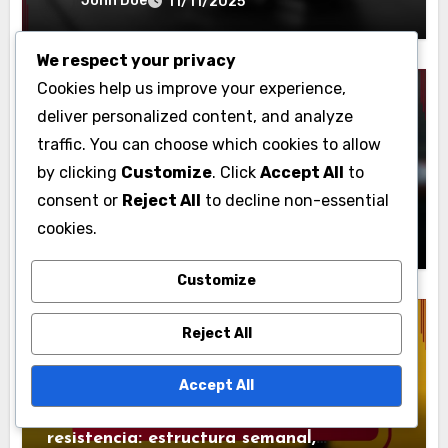
John Doe
11/11/2025
Conveniencia
We respect your privacy
Cookies help us improve your experience,
deliver personalized content, and analyze
traffic. You can choose which cookies to allow
Planificación de Comidas para Atletas
by clicking
Customize
. Click
Accept All
to
Consideraciones Culturales en la
consent or
Reject All
to decline non-essential
Planificación de Comidas: Diversidad,
cookies.
Necesidades Nutricionales e Inclusividad
John Doe
11/11/2025
Customize
Reject All
Planificación de Comidas para Atletas
Accept All
Plan de comidas para entrenamiento de
resistencia: estructura semanal,