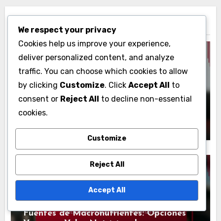
Related Post
We respect your privacy
Cookies help us improve your experience,
deliver personalized content, and analyze
traffic. You can choose which cookies to allow
Macronutrientes para Atletas
by clicking
Customize
. Click
Accept All
to
consent or
Reject All
to decline non-essential
Equilibrio de Macronutrientes: Pérdida
de Peso, Energía y Conservación
cookies.
Muscular
John Doe
20/11/2025
Customize
Reject All
Accept All
Macronutrientes para Atletas
Fuentes de Macronutrientes: Opciones